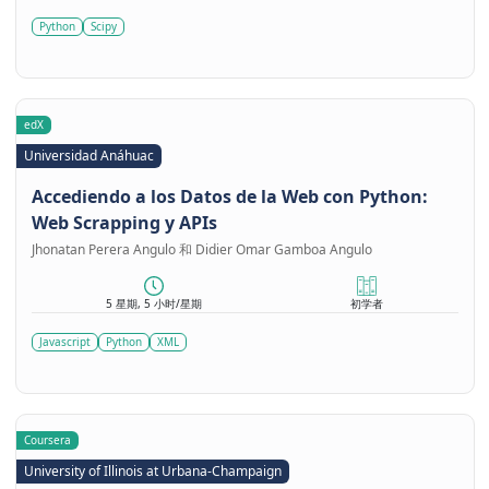
Python
Scipy
edX
Universidad Anáhuac
Accediendo a los Datos de la Web con Python:
Web Scrapping y APIs
Jhonatan Perera Angulo 和 Didier Omar Gamboa Angulo
5 星期, 5 小时/星期
初学者
Javascript
Python
XML
Coursera
University of Illinois at Urbana-Champaign