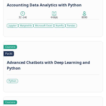
Accounting Data Analytics with Python
32 小时
中间的
8090
Jupyter
Matplotlib
Microsoft Excel
NumPy
Pandas
Coursera
Packt
Advanced Chatbots with Deep Learning and
Python
Python
Coursera