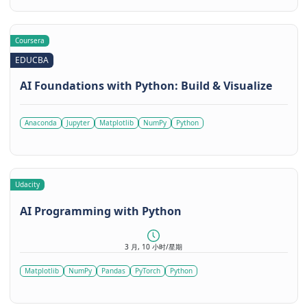
Coursera
EDUCBA
AI Foundations with Python: Build & Visualize
Anaconda
Jupyter
Matplotlib
NumPy
Python
Udacity
AI Programming with Python
3 月, 10 小时/星期
Matplotlib
NumPy
Pandas
PyTorch
Python