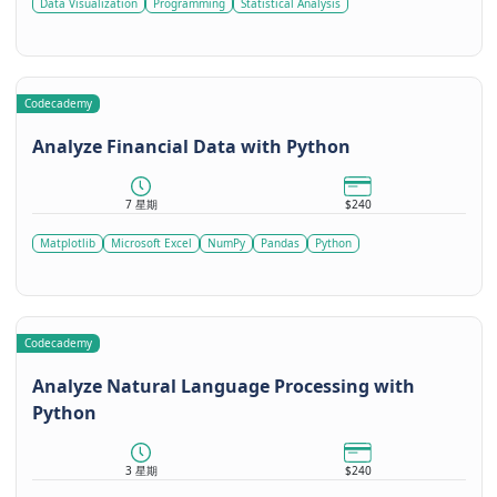
Data Visualization
Programming
Statistical Analysis
Codecademy
Analyze Financial Data with Python
7 星期
$240
Matplotlib
Microsoft Excel
NumPy
Pandas
Python
Codecademy
Analyze Natural Language Processing with
Python
3 星期
$240