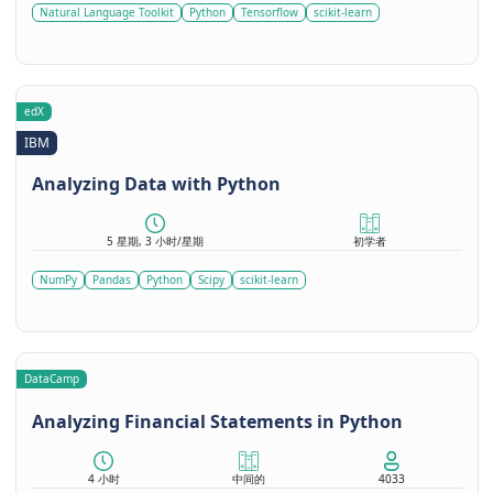
Natural Language Toolkit
Python
Tensorflow
scikit-learn
edX
IBM
Analyzing Data with Python
5 星期, 3 小时/星期
初学者
NumPy
Pandas
Python
Scipy
scikit-learn
DataCamp
Analyzing Financial Statements in Python
4 小时
中间的
4033