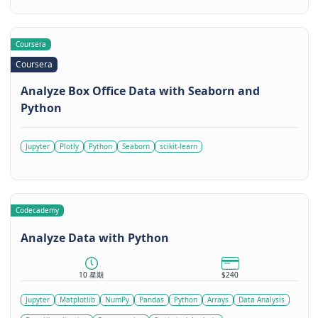
Coursera
Coursera
Analyze Box Office Data with Seaborn and
Python
Jupyter
Plotly
Python
Seaborn
scikit-learn
Codecademy
Analyze Data with Python
10 星期
$240
Jupyter
Matplotlib
NumPy
Pandas
Python
Arrays
Data Analysis