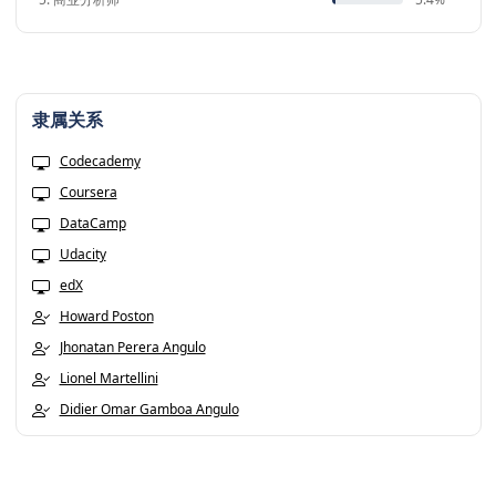
隶属关系
Codecademy
Coursera
DataCamp
Udacity
edX
Howard Poston
Jhonatan Perera Angulo
Lionel Martellini
Didier Omar Gamboa Angulo