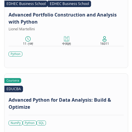
EDHEC Business School
EDHEC Business School
Advanced Portfolio Construction and Analysis
with Python
Lionel Martellini
11 小时
中间的
16011
Python
Coursera
EDUCBA
Advanced Python for Data Analysis: Build &
Optimize
NumPy
Python
SQL