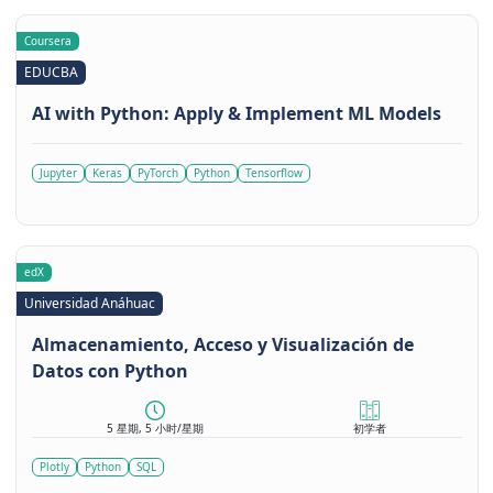
Coursera
EDUCBA
AI with Python: Apply & Implement ML Models
Jupyter
Keras
PyTorch
Python
Tensorflow
edX
Universidad Anáhuac
Almacenamiento, Acceso y Visualización de
Datos con Python
5 星期, 5 小时/星期
初学者
Plotly
Python
SQL