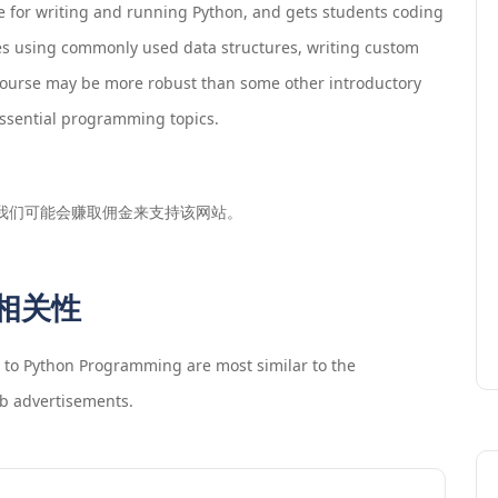
le for writing and running Python, and gets students coding
ses using commonly used data structures, writing custom
s course may be more robust than some other introductory
essential programming topics.
我们可能会赚取佣金来支持该网站。
相关性
n to Python Programming
are most similar to the
b advertisements.