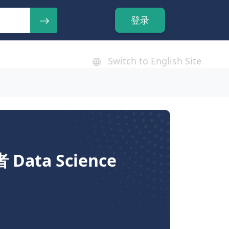
登录
Switch to English Site
 Data Science