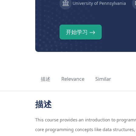
University of Pennsylvania
开始学习
描述
Relevance
Similar
描述
This course provides an introduction to program
core programming concepts like data structures, c