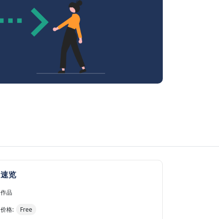
速览
作品
价格:
Free