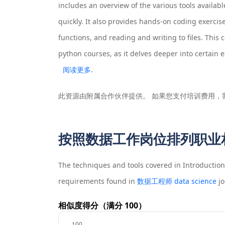
includes an overview of the various tools availab
quickly. It also provides hands-on coding exerci
functions, and reading and writing to files. Thi
python courses, as it delves deeper into certain 
阅读更多.
此资源由附属合作伙伴提供。 如果您支付培训费用，
按照数据工作岗位排列职业
The techniques and tools covered in
Introductio
requirements found in
数据工程师 data science
jo
相似度得分（满分 100）