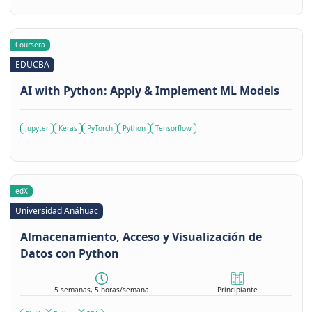
Coursera
EDUCBA
AI with Python: Apply & Implement ML Models
Jupyter
Keras
PyTorch
Python
Tensorflow
edX
Universidad Anáhuac
Almacenamiento, Acceso y Visualización de
Datos con Python
5 semanas, 5 horas/semana
Principiante