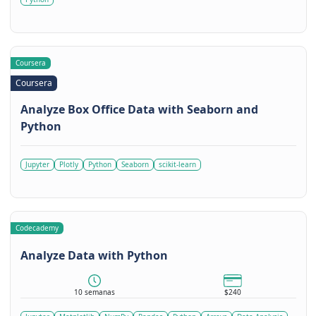
Coursera
Coursera
Analyze Box Office Data with Seaborn and
Python
Jupyter
Plotly
Python
Seaborn
scikit-learn
Codecademy
Analyze Data with Python
10 semanas
$240