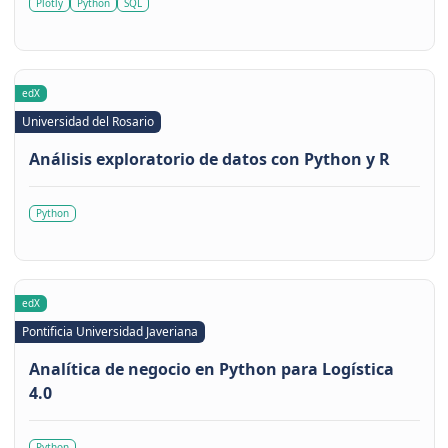
Plotly
Python
SQL
edX
Universidad del Rosario
Análisis exploratorio de datos con Python y R
Python
edX
Pontificia Universidad Javeriana
Analítica de negocio en Python para Logística
4.0
Python