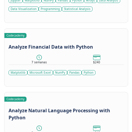
Jupyter
Matplotlib
NumPy
Pandas
Python
Arrays
Data Analysis
Data Visualization
Programming
Statistical Analysis
Codecademy
Analyze Financial Data with Python
7 semanas
$240
Matplotlib
Microsoft Excel
NumPy
Pandas
Python
Codecademy
Analyze Natural Language Processing with
Python