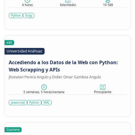
4 horas
Intermedio
10 588
Python
Scipy
edX
Universidad Anáhuac
Accediendo a los Datos de la Web con Python:
Web Scrapping y APIs
Jhonatan Perera Angulo y Didier Omar Gamboa Angulo
5 semanas, 5 horas/semana
Principiante
Javascript
Python
XML
Coursera