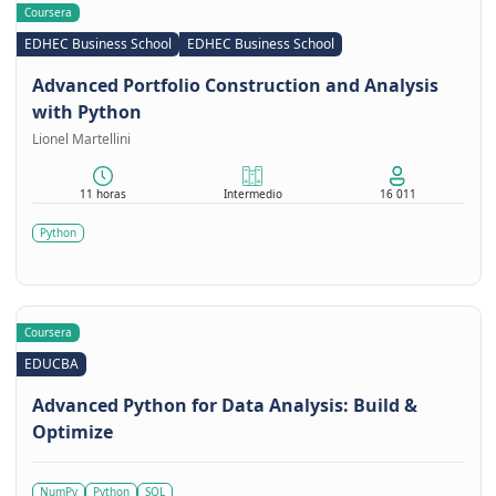
Coursera
EDHEC Business School
EDHEC Business School
Advanced Portfolio Construction and Analysis
with Python
Lionel Martellini
11 horas
Intermedio
16 011
Python
Coursera
EDUCBA
Advanced Python for Data Analysis: Build &
Optimize
NumPy
Python
SQL