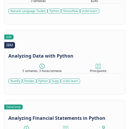
3 semanas
$240
Natural Language Toolkit
Python
Tensorflow
scikit-learn
edX
IBM
Analyzing Data with Python
5 semanas, 3 horas/semana
Principiante
NumPy
Pandas
Python
Scipy
scikit-learn
DataCamp
Analyzing Financial Statements in Python