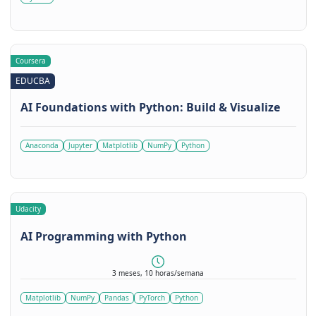
Coursera
EDUCBA
AI Foundations with Python: Build & Visualize
Anaconda
Jupyter
Matplotlib
NumPy
Python
Udacity
AI Programming with Python
3 meses, 10 horas/semana
Matplotlib
NumPy
Pandas
PyTorch
Python