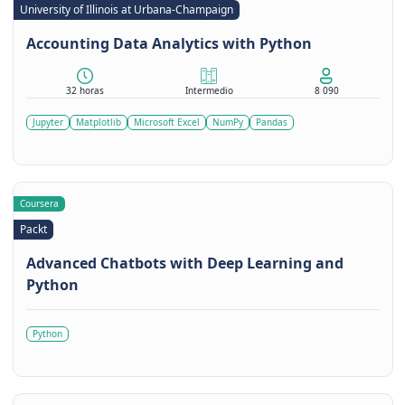
University of Illinois at Urbana-Champaign
Accounting Data Analytics with Python
32 horas
Intermedio
8 090
Jupyter
Matplotlib
Microsoft Excel
NumPy
Pandas
Coursera
Packt
Advanced Chatbots with Deep Learning and
Python
Python