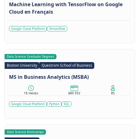
Machine Learning with TensorFlow on Google
Cloud en Français
Google Cloud Platform
Tensorflow
Data Science Graduate Degrees
Boston University
Questrom School of Business
MS in Business Analytics (MSBA)
16 meses
$80 932
85
Google Cloud Platform
Python
SQL
Data Science Bootcamps