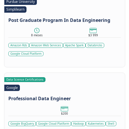
Purdue University
Simplilearn
Post Graduate Program In Data Engineering
8 meses
$3 999
Amazon Rds
Amazon Web Services
Apache Spark
Databricks
Google Cloud Platform
Data Science Certifications
Google
Professional Data Engineer
$200
Google BigQuery
Google Cloud Platform
Hadoop
Kubernetes
Shell