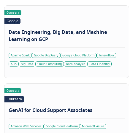
Coursera
Google
Data Engineering, Big Data, and Machine
Learning on GCP
Apache Spark
Google BigQuery
Google Cloud Platform
Tensorflow
APIs
Big Data
Cloud Computing
Data Analysis
Data Cleaning
Coursera
Coursera
GenAI for Cloud Support Associates
Amazon Web Services
Google Cloud Platform
Microsoft Azure