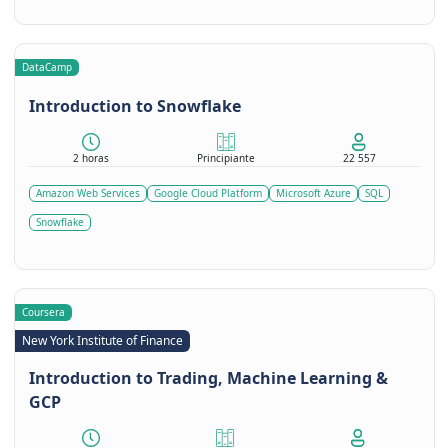
DataCamp
Introduction to Snowflake
2 horas
Principiante
22 557
Amazon Web Services
Google Cloud Platform
Microsoft Azure
SQL
Snowflake
Coursera
New York Institute of Finance
Introduction to Trading, Machine Learning &
GCP