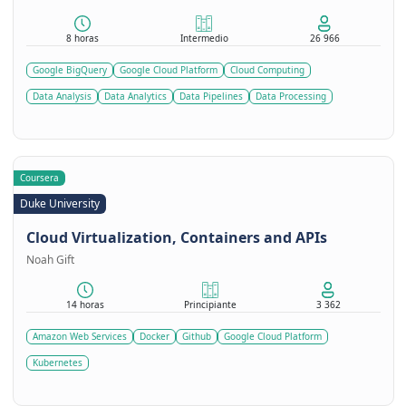
8 horas
Intermedio
26 966
Google BigQuery
Google Cloud Platform
Cloud Computing
Data Analysis
Data Analytics
Data Pipelines
Data Processing
Coursera
Duke University
Cloud Virtualization, Containers and APIs
Noah Gift
14 horas
Principiante
3 362
Amazon Web Services
Docker
Github
Google Cloud Platform
Kubernetes